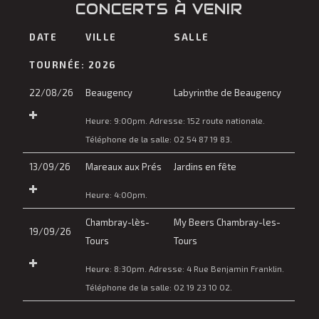
CONCERTS À VENIR
DATE
VILLE
SALLE
TOURNÉE: 2026
22/08/26
Beaugency
Labyrinthe de Beaugency
Heure:
9:00pm.
Adresse:
152 route nationale
.
Téléphone de la salle:
02 54 87 19 83.
13/09/26
Mareaux aux Prés
Jardins en fête
Heure:
4:00pm.
Chambray-lès-
My Beers Chambray-les-
19/09/26
Tours
Tours
Heure:
8:30pm.
Adresse:
4 Rue Benjamin Franklin
.
Téléphone de la salle:
02 19 23 10 02.