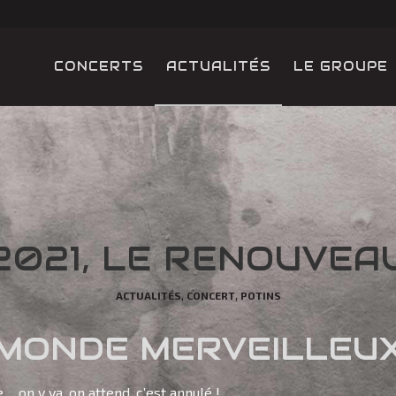
CONCERTS
ACTUALITÉS
LE GROUPE
2021, LE RENOUVEA
,
,
ACTUALITÉS
CONCERT
POTINS
MONDE MERVEILLEU
… on y va, on attend, c’est annulé !