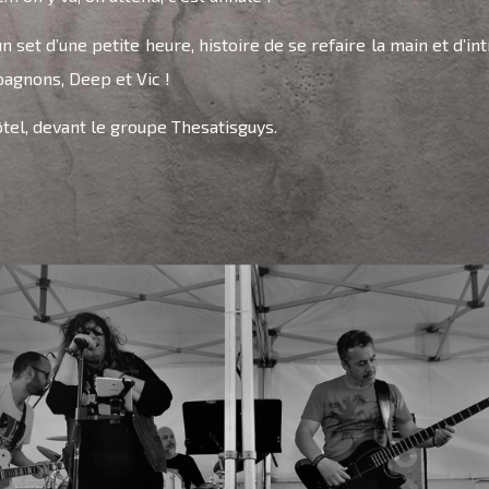
n set d’une petite heure, histoire de se refaire la main et d’i
agnons, Deep et Vic !
Hôtel, devant le groupe Thesatisguys.