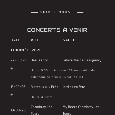
SUIVEZ-NOUS !
CONCERTS À VENIR
DATE
VILLE
SALLE
TOURNÉE: 2026
22/08/26
Beaugency
Labyrinthe de Beaugency
Heure:
9:00pm.
Adresse:
152 route nationale
.
Téléphone de la salle:
02 54 87 19 83.
13/09/26
Mareaux aux Prés
Jardins en fête
Heure:
4:00pm.
Chambray-lès-
My Beers Chambray-les-
19/09/26
Tours
Tours