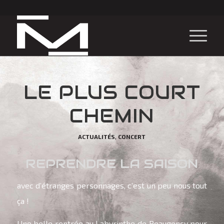
LE PLUS COURT
CHEMIN
,
ACTUALITÉS
CONCERT
REPRENDRE LA SAISON
avec d’étranges personnages, c’est un peu nous tout
ça !
Une belle rentrée au Labyrinthe de Beaugency pour